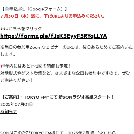
【
申込URL（Googleフォーム）】
7 月30日（水）迄
に、下記URLよりお申込みください。
↓↓↓こちらをクリック
https://forms.gle/fJsK3EyyF5RYqLLYA
※当日の参加用ZoomウェビナーのURLは、後日あらためてご案内いた
します。
年内にはあと1～2回の開催も予定！
対話形式やゲスト登壇など、さまざまな企画も検討中ですので、ぜひ
ご期待ください！
【ご案内】”TOKYO FM”にて 新SONラジオ番組スタート！
2025年07月01日
お知らせ
SONはこのたびTOKYO FM様にて、2025年7月1月（火）から