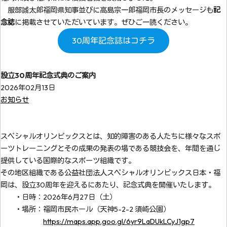
服部誠太郎福岡県知事並びに高島宗一郎福岡市長のメッセージも
記
念誌
に掲載させていただいています。ぜひご一読ください。
30周年記念誌はコチラ
設立30周年記念式典のご案内
2026年02月13日
お知らせ
スペシャルオリンピックスとは、知的障害のある人たちに様々なスポ
ーツトレーニングとその成果の発表の場である競技会を、年間を通じ
提供している国際的なスポーツ組織です。
その地区組織である公益社団法人スペシャルオリンピックス日本・福
岡は、設立30周年を迎えるにあたり、記念式典を開催いたします。
・日時：2026年6月27日（土）
・場所：福岡市民ホール（天神5-2-2 須崎公園）
https://maps.app.goo.gl/6yr9LaDUkLCyJ1gp7