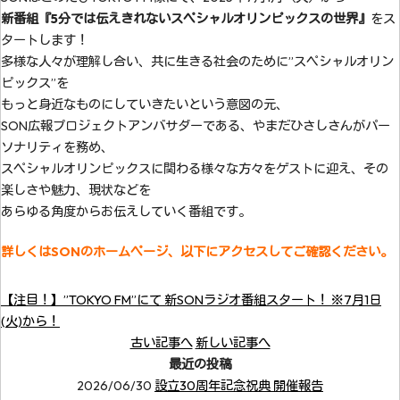
新番組『5分では伝えきれないスペシャルオリンピックスの世界』
をス
タートします！
多様な人々が理解し合い、共に生きる社会のために”スペシャルオリン
ピックス”を
もっと身近なものにしていきたいという意図の元、
SON広報プロジェクトアンバサダーである、やまだひさしさんがパー
ソナリティを務め、
スペシャルオリンピックスに関わる様々な方々をゲストに迎え、その
楽しさや魅力、現状などを
あらゆる角度からお伝えしていく番組です。
詳しくはSONのホームページ、以下にアクセスしてご確認ください。
【注目！】”TOKYO FM”にて 新SONラジオ番組スタート！ ※7月1日
(火)から！
古い記事へ
新しい記事へ
最近の投稿
2026/06/30
設立30周年記念祝典 開催報告