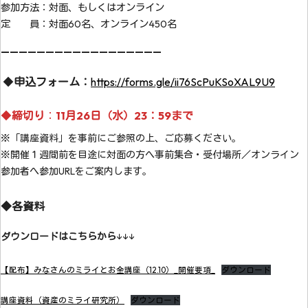
参加方法：対面、もしくはオンライン
定 員：対面60名、オンライン450名
——————————————————
◆
申込フォーム：
https://forms.gle/ii76ScPuKSoXAL9U9
◆
締切り
：
11月26日（水）23：59まで
※「講座資料」を事前にご参照の上、ご応募ください。
※開催１週間前を目途に対面の方へ事前集合・受付場所／オンライン
参加者へ参加URLをご案内します。
◆各資料
ダウンロードはこちらから
↓↓↓
【配布】みなさんのミライとお金講座（12.10）_開催要項_
ダウンロード
講座資料（資産のミライ研究所）
ダウンロード