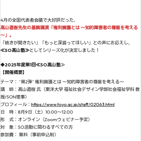
4月の全国代表者会議で大好評だった、
髙山直樹先生の基調講演「権利擁護とは ～知的障害者の尊厳を考える
～」。
「続きが聞きたい」「もっと深掘ってほしい」との声にお応えし、
≪SO髙山塾≫
としてシリーズ化が決定しました！
◆
2025
年度第1回≪SO髙山塾
≫
【
開催概要
】
テーマ： “第2弾” 権利擁護とは ～知的障害者の尊厳を考える～
講 師：髙山直樹 氏（東洋大学 福祉社会デザイン学部社会福祉学科 教
授/SON理事）
プロフィール：
https://www.toyo.ac.jp/staff/02063.html
日 時：8月9日（土）10:00～12:00
形 式：オンライン（Zoomウェビナー予定）
対 象：SO活動に関わるすべての方
参加費： 無料（事前申込制）