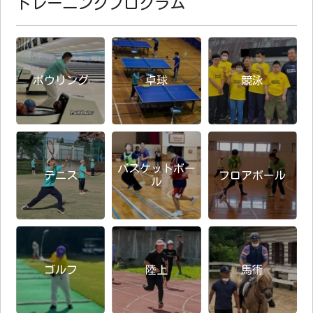
トレーニングプログラム
ボウリング
卓球
競泳
バスケットボー
テニス
フロアボール
ル
ゴルフ
陸上
馬術